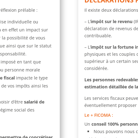
éflexion prélable :
Il existe deux déclarations
– L’
impôt sur le revenu
(I
ise individuelle ou
déclaration de revenus d
a en effet un impact sur
contribuable.
r la possibilité de vous
ue ainsi que sur le statut
– L’
impôt sur la fortune 
esponsabilité.
physiques et les couples 
supérieur à un certain seu
e imposé en tant que
considérée.
 ou personne morale
e fiscal
impacte le type
Les personnes redevables
l de vos impôts ainsi les
estimation détaillée de l
Les services fiscaux peuve
hoisir d’être
salarié de
éventuellement proposer d
régime social des
Le + FICOMA
:
Un
conseil 100% personn
Nous pouvons nous ch
permettre de concrétiser