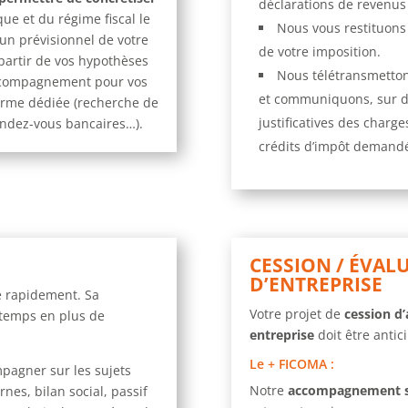
déclarations de revenus e
que et du régime fiscal le
Nous vous restituon
’un prévisionnel de votre
de votre imposition.
 partir de vos hypothèses
Nous télétransmettons
accompagnement pour vos
et communiquons, sur de
orme dédiée (recherche de
justificatives des charg
rendez-vous bancaires…).
crédits d’impôt demand
CESSION / ÉVAL
D’ENTREPRISE
 rapidement. Sa
Votre projet de
cession d’
 temps en plus de
entreprise
doit être antic
Le + FICOMA
:
pagner sur les sujets
Notre
accompagnement 
rnes, bilan social, passif